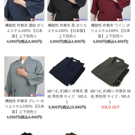
機能性 作務衣 濃紺 ポリ
機能性 作務衣 黒 ポリエ
機能性 作務衣 ワイン ポ
エステル100% 【日本
ステル100% 【日本製】
リエステル100% 【日本
製】上下別売り
上下別売り
製】上下別売り
4,000円(税込4,400円)
4,000円(税込4,400円)
4,000円(税込4,400円)
紬(つむぎ)織り 作務衣 濃
紬(つむぎ)織り 作務衣 緑
紺 男性用 サイズ：M/L/L
色 男性用 サイズ：M/L/L
機能性 作務衣 グレー ポ
L
L
リエステル100% 【日本
9,900円(税込10,890円)
SOLD OUT
製】上下別売り
4,000円(税込4,400円)