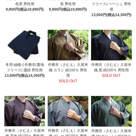
色系 男性用
系 男性用
フリース) ベージュ 男性
9,900円(税込10,890円)
9,900円(税込10,890円)
用
13,000円(税込14,300円)
冬用 紬織り作務衣(裏地
作務衣（さむえ）久留米
作務衣（さむえ）久留米
フリース) 濃紺 男性用
織 カラシ 綿100％ 男性
織 黒 綿100％ 男性用
13,000円(税込14,300円)
用
SOLD OUT
SOLD OUT
作務衣（さむえ）久留米
作務衣（さむえ）久留米
作務衣（さむえ）久留米