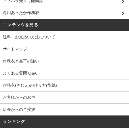
上下バラ売り可能商品
冬用あったか作務衣
コンテンツを見る
送料・お支払い方法について
サイトマップ
作務衣と甚平の違い
よくある質問 Q&A
作務衣(さむえ)の作り方(型紙)
お客様からのお声
店長からのご挨拶
ランキング