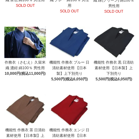
織 茶色 綿100％ 男性用
織 グレー 綿100％ 男性
織 緑(グリーン) 綿100％
SOLD OUT
用
男性用
SOLD OUT
SOLD OUT
作務衣（さむえ）久留米
機能性 作務衣 ブルー 日
機能性 作務衣 黒 日清紡
織 濃紺 綿100％ 男性用
清紡素材使用 【日本
素材使用 【日本製】上
10,000円(税込11,000円)
製】上下別売り
下別売り
5,500円(税込6,050円)
5,500円(税込6,050円)
機能性 作務衣 茶 日清紡
機能性 作務衣 エンジ 日
素材使用 【日本製】上
清紡素材使用 【日本