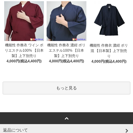
機能性 作務衣 濃紺 ポリ
機能性 作務衣 ワイン ポ
機能性 作務衣 濃紺 ポリ
エステル100% 【日本
リエステル100% 【日本
混 【日本製】上下別売
製】上下別売り
製】上下別売り
り
4,000円(税込4,400円)
4,000円(税込4,400円)
4,000円(税込4,400円)
もっと見る
返品について