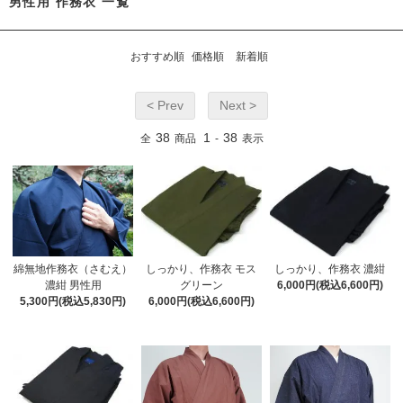
男性用 作務衣 一覧
おすすめ順
価格順
新着順
< Prev
Next >
38
1
38
全
商品
-
表示
綿無地作務衣（さむえ）
しっかり、作務衣 モス
しっかり、作務衣 濃紺
濃紺 男性用
グリーン
6,000円(税込6,600円)
5,300円(税込5,830円)
6,000円(税込6,600円)