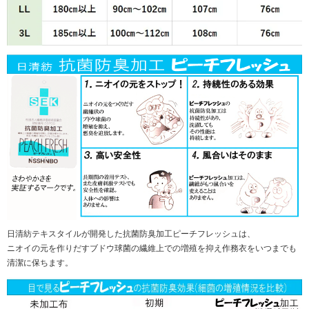
日清紡テキスタイルが開発した抗菌防臭加工ピーチフレッシュは、
ニオイの元を作りだすブドウ球菌の繊維上での増殖を抑え作務衣をいつまでも
清潔に保ちます。