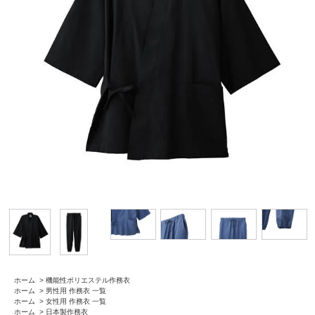
ホーム
>
機能性ポリエステル作務衣
ホーム
>
男性用 作務衣 一覧
ホーム
>
女性用 作務衣 一覧
ホーム
>
日本製作務衣