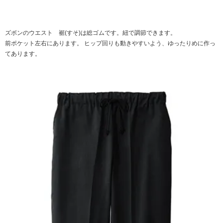
ズボンのウエスト 裾(すそ)は総ゴムです。紐で調節できます。
前ポケット左右にあります。 ヒップ回りも動きやすいよう、ゆったりめに作っ
てあります。