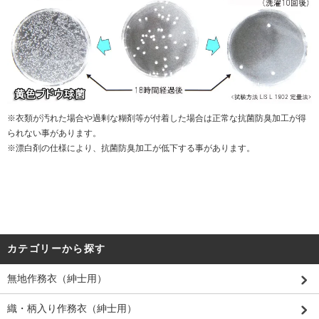
※衣類が汚れた場合や過剰な糊剤等が付着した場合は正常な抗菌防臭加工が得
られない事があります。
※漂白剤の仕様により、抗菌防臭加工が低下する事があります。
カテゴリーから探す
無地作務衣（紳士用）
織・柄入り作務衣（紳士用）