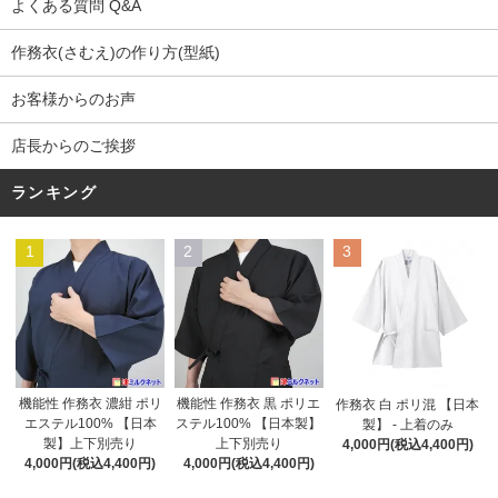
よくある質問 Q&A
作務衣(さむえ)の作り方(型紙)
お客様からのお声
店長からのご挨拶
ランキング
1
2
3
機能性 作務衣 黒 ポリエ
機能性 作務衣 濃紺 ポリ
作務衣 白 ポリ混 【日本
ステル100% 【日本製】
エステル100% 【日本
製】 - 上着のみ
上下別売り
製】上下別売り
4,000円(税込4,400円)
4,000円(税込4,400円)
4,000円(税込4,400円)