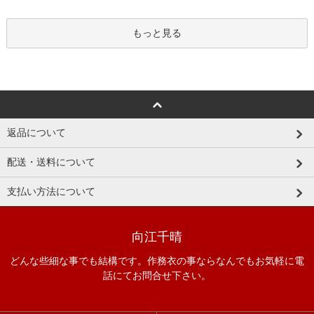
もっと見る
返品について
配送・送料について
支払い方法について
向江千晴
どんな些細な事でも結構です。作務衣の事ならなんでもお気軽に電
話にてお問合せ下さい。