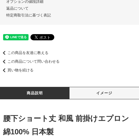
オプションの値段詳細
返品について
特定商取引法に基づく表記
この商品を友達に教える
この商品について問い合わせる
買い物を続ける
商品説明
イメージ
腰下ショート丈 和風 前掛けエプロン
綿100% 日本製