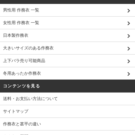
男性用 作務衣 一覧
女性用 作務衣 一覧
日本製作務衣
大きいサイズのある作務衣
上下バラ売り可能商品
冬用あったか作務衣
コンテンツを見る
送料・お支払い方法について
サイトマップ
作務衣と甚平の違い