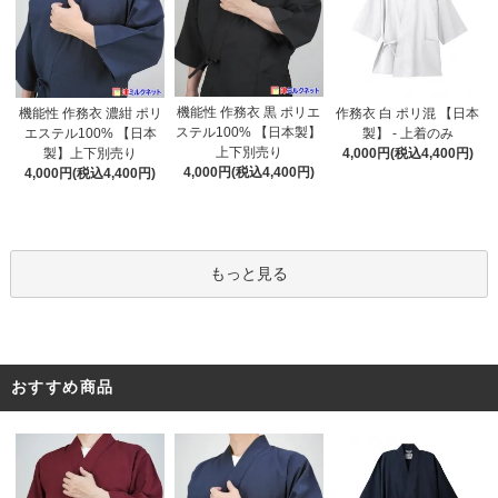
機能性 作務衣 黒 ポリエ
機能性 作務衣 濃紺 ポリ
作務衣 白 ポリ混 【日本
ステル100% 【日本製】
エステル100% 【日本
製】 - 上着のみ
上下別売り
製】上下別売り
4,000円(税込4,400円)
4,000円(税込4,400円)
4,000円(税込4,400円)
もっと見る
おすすめ商品