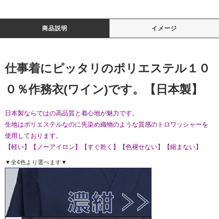
商品説明
イメージ
仕事着にピッタリのポリエステル１０
０％作務衣(ワイン)です。【日本製】
日本製ならではの高品質と着心地が魅力です。
生地はポリエステルなのに先染め織物のような質感のトロワッシャーを
使用しております。
【軽い】【ノーアイロン】【すぐ乾く】【色褪せない】【縮まない】
▼全4色より選べます▼