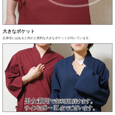
大きなポケット
左身頃にはあると何かと便利な大きなポケットが付いています。