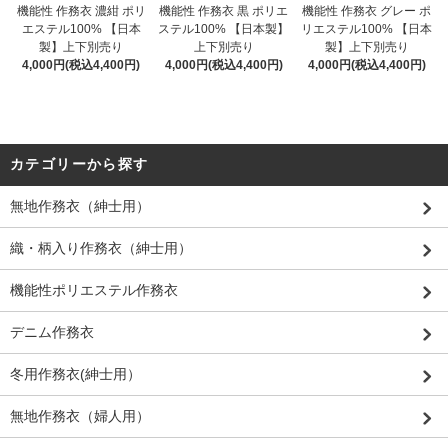
機能性 作務衣 濃紺 ポリ
機能性 作務衣 黒 ポリエ
機能性 作務衣 グレー ポ
エステル100% 【日本
ステル100% 【日本製】
リエステル100% 【日本
製】上下別売り
上下別売り
製】上下別売り
4,000円(税込4,400円)
4,000円(税込4,400円)
4,000円(税込4,400円)
カテゴリーから探す
無地作務衣（紳士用）
織・柄入り作務衣（紳士用）
機能性ポリエステル作務衣
デニム作務衣
冬用作務衣(紳士用）
無地作務衣（婦人用）