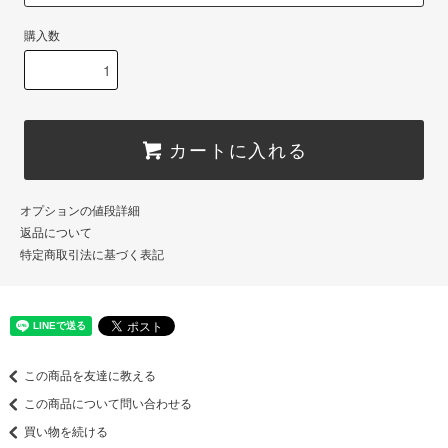
購入数
カートに入れる
オプションの値段詳細
返品について
特定商取引法に基づく表記
この商品を友達に教える
この商品について問い合わせる
買い物を続ける