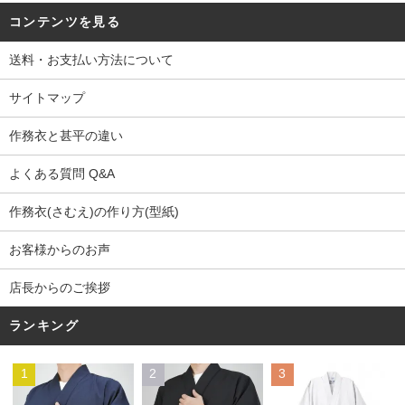
コンテンツを見る
送料・お支払い方法について
サイトマップ
作務衣と甚平の違い
よくある質問 Q&A
作務衣(さむえ)の作り方(型紙)
お客様からのお声
店長からのご挨拶
ランキング
1
2
3