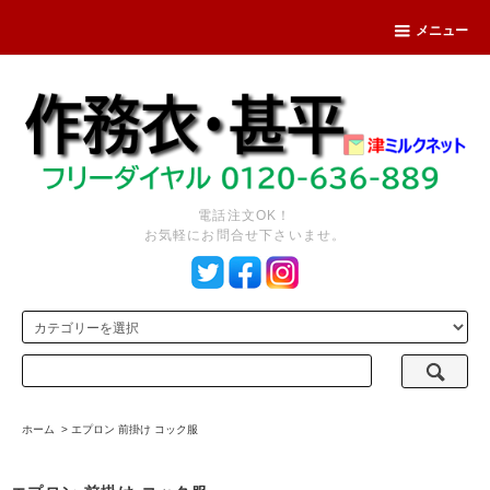
メニュー
電話注文OK！
お気軽にお問合せ下さいませ。
ホーム
>
エプロン 前掛け コック服