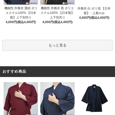
機能性 作務衣 黒 ポリエ
機能性 作務衣 濃紺 ポリ
作務衣 白 ポリ混 【日本
ステル100% 【日本製】
エステル100% 【日本
製】 - 上着のみ
上下別売り
製】上下別売り
4,000円(税込4,400円)
4,000円(税込4,400円)
4,000円(税込4,400円)
もっと見る
おすすめ商品