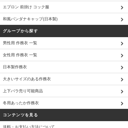
エプロン 前掛け コック服
和風バンダナキャップ(日本製)
グループから探す
男性用 作務衣 一覧
女性用 作務衣 一覧
日本製作務衣
大きいサイズのある作務衣
上下バラ売り可能商品
冬用あったか作務衣
コンテンツを見る
送料・お支払い方法について