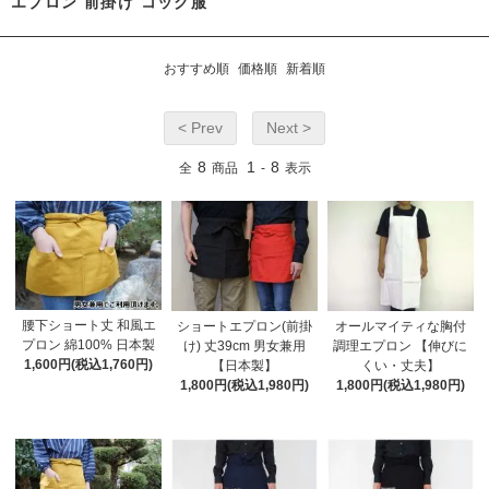
エプロン 前掛け コック服
おすすめ順
価格順
新着順
< Prev
Next >
8
1
8
全
商品
-
表示
腰下ショート丈 和風エ
ショートエプロン(前掛
オールマイティな胸付
プロン 綿100% 日本製
け) 丈39cm 男女兼用
調理エプロン 【伸びに
1,600円(税込1,760円)
【日本製】
くい・丈夫】
1,800円(税込1,980円)
1,800円(税込1,980円)