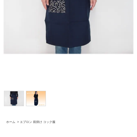
ホーム
>
エプロン 前掛け コック服