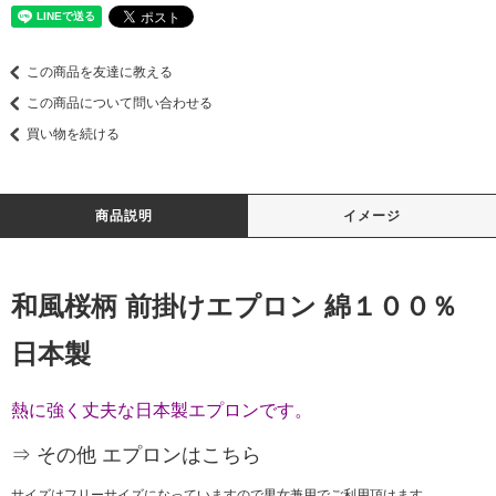
この商品を友達に教える
この商品について問い合わせる
買い物を続ける
商品説明
イメージ
和風桜柄 前掛けエプロン 綿１００％
日本製
熱に強く丈夫な日本製エプロンです。
⇒
その他 エプロンはこちら
サイズはフリーサイズになっていますので男女兼用でご利用頂けます。