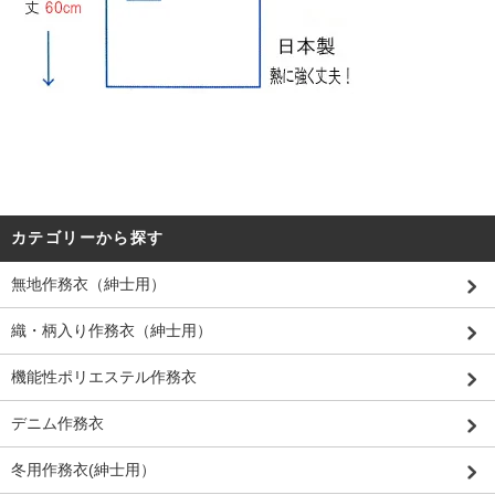
カテゴリーから探す
無地作務衣（紳士用）
織・柄入り作務衣（紳士用）
機能性ポリエステル作務衣
デニム作務衣
冬用作務衣(紳士用）