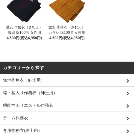
激安 作務衣（さむえ）
激安 作務衣（さむえ）
濃紺 綿100％ 女性用
カラシ 綿100％ 女性用
4,500円(税込4,950円)
4,500円(税込4,950円)
カテゴリーから探す
無地作務衣（紳士用）
織・柄入り作務衣（紳士用）
機能性ポリエステル作務衣
デニム作務衣
冬用作務衣(紳士用）