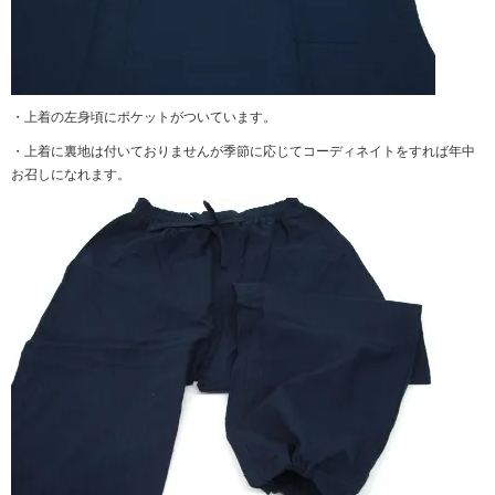
・上着の左身頃にポケットがついています。
・上着に裏地は付いておりませんが季節に応じてコーディネイトをすれば年中
お召しになれます。