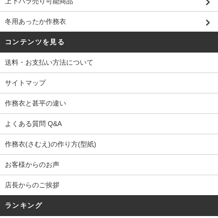
上下バラ売り可能商品
冬用あったか作務衣
コンテンツを見る
送料・お支払い方法について
サイトマップ
作務衣と甚平の違い
よくある質問 Q&A
作務衣(さむえ)の作り方(型紙)
お客様からのお声
店長からのご挨拶
ランキング