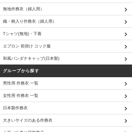
無地作務衣（婦人用）
織・柄入り作務衣（婦人用）
Tシャツ(無地)・下着
エプロン 前掛け コック服
和風バンダナキャップ(日本製)
グループから探す
男性用 作務衣 一覧
女性用 作務衣 一覧
日本製作務衣
大きいサイズのある作務衣