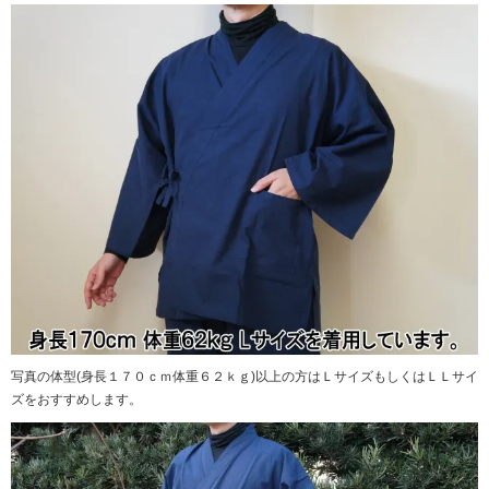
写真の体型(身長１７０ｃｍ体重６２ｋｇ)以上の方はＬサイズもしくはＬＬサイ
ズをおすすめします。