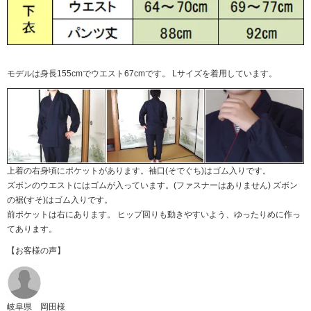
モデルは身長155cmでウエスト67cmです。 Lサイズを着用しています。
上着の右身頃にポケットがあります。袖口(そでぐち)はゴム入りです。
ズボンのウエストにはゴムが入っています。(ファスナーはありません) ズボン
の裾(すそ)はゴム入りです。
前ポケットは右にあります。 ヒップ回りも動きやすいよう、ゆったりめに作っ
てあります。
【お客様の声】
岐阜県 岡田様