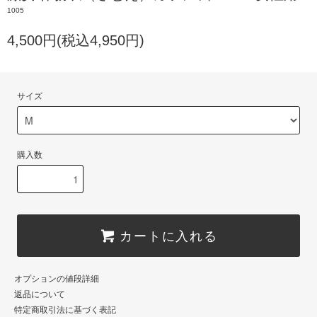
1005
4,500円(税込4,950円)
サイズ
購入数
カートに入れる
オプションの値段詳細
返品について
特定商取引法に基づく表記