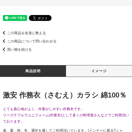
この商品を友達に教える
この商品について問い合わせる
買い物を続ける
商品説明
イメージ
激安 作務衣（さむえ）カラシ 綿100％
とても着心地がよく、作業がしやすい作務衣です。
リーズナブルでユニフォーム(作業衣)として多くの料理屋さんなどでご利用頂い
ております。
春、夏、秋、冬、通年を通してご利用頂いています。(インナーに着るTシャ