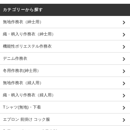
カテゴリーから探す
無地作務衣（紳士用）
織・柄入り作務衣（紳士用）
機能性ポリエステル作務衣
デニム作務衣
冬用作務衣(紳士用）
無地作務衣（婦人用）
織・柄入り作務衣（婦人用）
Tシャツ(無地)・下着
エプロン 前掛け コック服