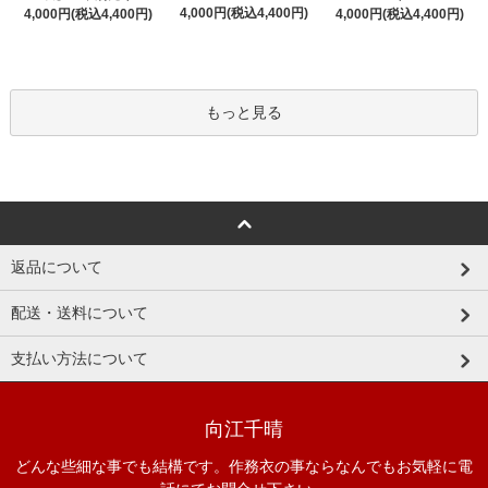
4,000円(税込4,400円)
4,000円(税込4,400円)
4,000円(税込4,400円)
もっと見る
返品について
配送・送料について
支払い方法について
向江千晴
どんな些細な事でも結構です。作務衣の事ならなんでもお気軽に電