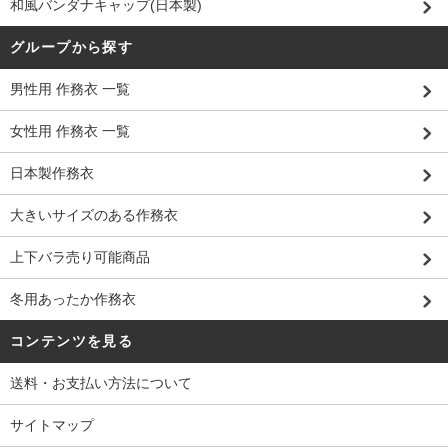
和風バンダナキャップ(日本製)
グループから探す
男性用 作務衣 一覧
女性用 作務衣 一覧
日本製作務衣
大きいサイズのある作務衣
上下バラ売り可能商品
冬用あったか作務衣
コンテンツを見る
送料・お支払い方法について
サイトマップ