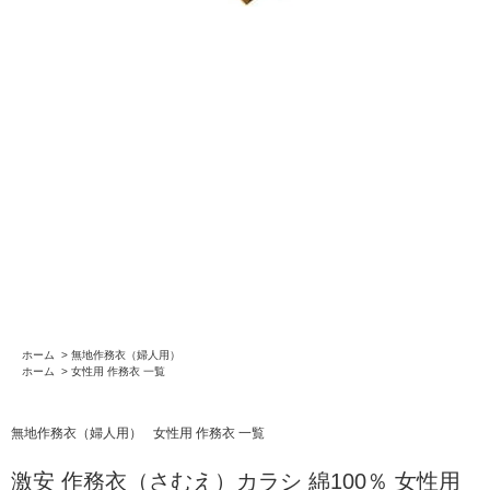
ホーム
>
無地作務衣（婦人用）
ホーム
>
女性用 作務衣 一覧
無地作務衣（婦人用）
女性用 作務衣 一覧
激安 作務衣（さむえ）カラシ 綿100％ 女性用