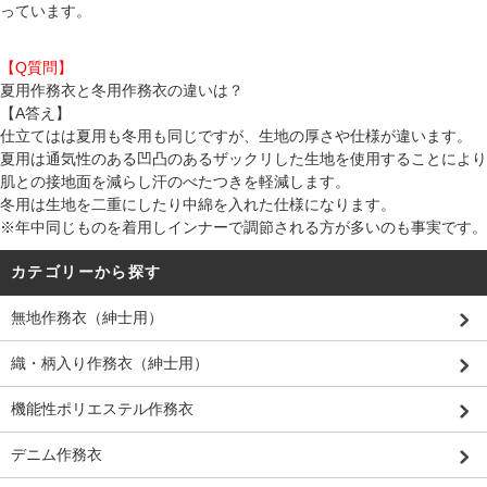
っています。
【Q質問】
夏用作務衣と冬用作務衣の違いは？
【A答え】
仕立てはは
夏用
も
冬用
も同じですが、生地の厚さや仕様が違います。
夏用は通気性のある凹凸のあるザックリした生地を使用することにより
肌との接地面を減らし汗のべたつきを軽減します。
冬用は生地を二重にしたり中綿を入れた仕様になります。
※年中同じものを着用しインナーで調節される方が多いのも事実です。
カテゴリーから探す
無地作務衣（紳士用）
織・柄入り作務衣（紳士用）
機能性ポリエステル作務衣
デニム作務衣