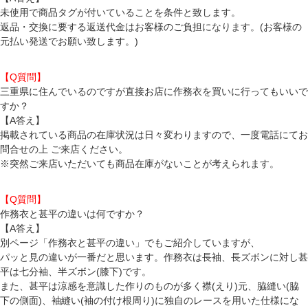
未使用で商品タグが付いていることを条件と致します。
返品・交換に要する返送代金はお客様のご負担になります。(お客様の
元払い発送でお願い致します。)
【Q質問】
三重県に住んでいるのですが直接お店に作務衣を買いに行ってもいいで
すか？
【A答え】
掲載されている商品の在庫状況は日々変わりますので、一度電話にてお
問合せの上 ご来店ください。
※突然ご来店いただいても商品在庫がないことが考えられます。
【Q質問】
作務衣と甚平の違いは何ですか？
【A答え】
別ページ「
作務衣と甚平の違い
」でもご紹介していますが、
パッと見の違いが一番だと思います。
作務衣
は長袖、長ズボンに対し
甚
平
は七分袖、半ズボン(膝下)です。
また、甚平は涼感を意識した作りのものが多く襟(えり)元、脇縫い(脇
下の側面)、袖縫い(袖の付け根周り)に独自のレースを用いた仕様にな