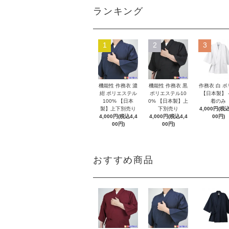
ランキング
1
2
3
機能性 作務衣 濃
機能性 作務衣 黒
作務衣 白 
紺 ポリエステル
ポリエステル10
【日本製】 -
100% 【日本
0% 【日本製】上
着のみ
製】上下別売り
下別売り
4,000円(税込
4,000円(税込4,4
4,000円(税込4,4
00円)
00円)
00円)
おすすめ商品