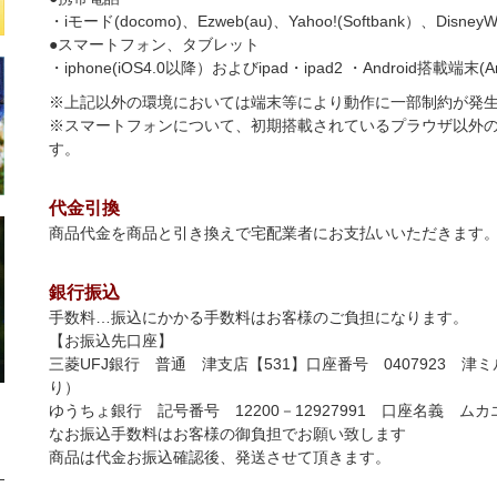
・iモード(docomo)、Ezweb(au)、Yahoo!(Softbank）、DisneyWeb
●スマートフォン、タブレット
・iphone(iOS4.0以降）およびipad・ipad2 ・Android搭載端末(Andr
※上記以外の環境においては端末等により動作に一部制約が発
※スマートフォンについて、初期搭載されているプラウザ以外
す。
代金引換
商品代金を商品と引き換えで宅配業者にお支払いいただきます。
銀行振込
手数料…振込にかかる手数料はお客様のご負担になります。
【お振込先口座】
三菱UFJ銀行 普通 津支店【531】口座番号 0407923 
り）
ゆうちょ銀行 記号番号 12200－12927991 口座名義 ム
なお振込手数料はお客様の御負担でお願い致します
商品は代金お振込確認後、発送させて頂きます。