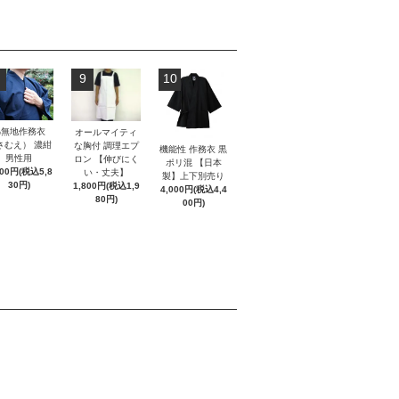
9
10
綿無地作務衣
オールマイティ
さむえ） 濃紺
な胸付 調理エプ
機能性 作務衣 黒
男性用
ロン 【伸びにく
ポリ混 【日本
300円(税込5,8
い・丈夫】
製】上下別売り
30円)
1,800円(税込1,9
4,000円(税込4,4
80円)
00円)