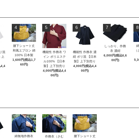
4
5
6
7
8
腰下ショート丈
しっかり、作務
和風エプロン 綿
（
衣 濃紺
ポリ混
機能性 作務衣 ワ
機能性 作務衣 濃
100% 日本製
6,000円(税込6,6
 上
イン ポリエステ
紺 ポリ混 【日本
1,600円(税込1,7
5,
00円)
ル100% 【日本
製】上下別売り
60円)
4,4
製】上下別売り
4,000円(税込4,4
4,000円(税込4,4
00円)
00円)
腰下ショート丈
綿無地作務衣
作務衣（さむ