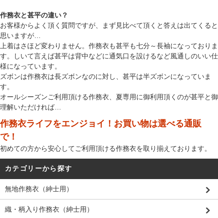
作務衣と甚平の違い？
お客様からよく頂く質問ですが、まず見比べて頂くと答えは出てくると
思いますが…
上着はさほど変わりません。作務衣も甚平も七分～長袖になっておりま
す。しいて言えば甚平は背中などに通気口を設けるなど風通しのいい仕
様になっています。
ズボンは作務衣は長ズボンなのに対し、甚平は半ズボンになっていま
す。
オールシーズンご利用頂ける作務衣、夏専用に御利用頂くのが甚平と御
理解いただければ…
作務衣ライフをエンジョイ！お買い物は選べる通販
で！
初めての方から安心してご利用頂ける作務衣を取り揃えております。
カテゴリーから探す
無地作務衣（紳士用）
織・柄入り作務衣（紳士用）