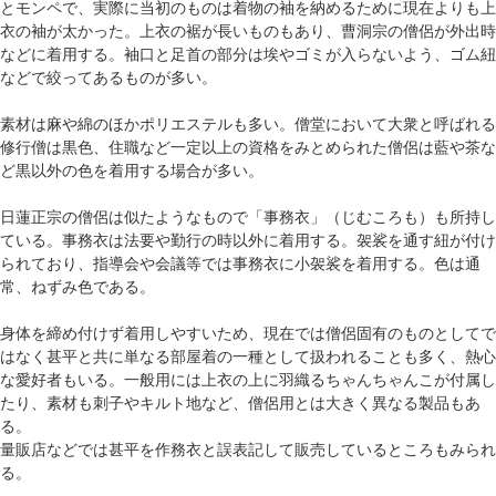
とモンペで、実際に当初のものは着物の袖を納めるために現在よりも上
衣の袖が太かった。上衣の裾が長いものもあり、曹洞宗の僧侶が外出時
などに着用する。袖口と足首の部分は埃やゴミが入らないよう、ゴム紐
などで絞ってあるものが多い。
素材は麻や綿のほかポリエステルも多い。僧堂において大衆と呼ばれる
修行僧は黒色、住職など一定以上の資格をみとめられた僧侶は藍や茶な
ど黒以外の色を着用する場合が多い。
日蓮正宗の僧侶は似たようなもので「事務衣」（じむころも）も所持し
ている。事務衣は法要や勤行の時以外に着用する。袈裟を通す紐が付け
られており、指導会や会議等では事務衣に小袈裟を着用する。色は通
常、ねずみ色である。
身体を締め付けず着用しやすいため、現在では僧侶固有のものとしてで
はなく甚平と共に単なる部屋着の一種として扱われることも多く、熱心
な愛好者もいる。一般用には上衣の上に羽織るちゃんちゃんこが付属し
たり、素材も刺子やキルト地など、僧侶用とは大きく異なる製品もあ
る。
量販店などでは甚平を作務衣と誤表記して販売しているところもみられ
る。