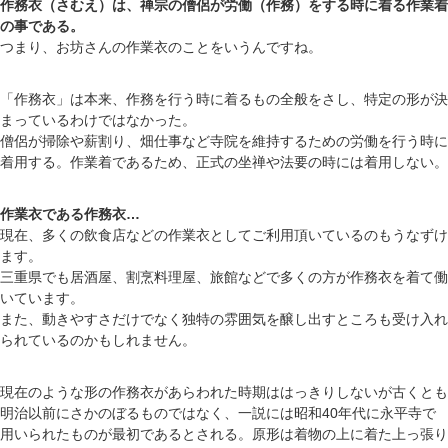
作務衣（さむえ）は、禅宗の僧侶が労働（作務）をする時に着る作業着
の事である。
つまり、お坊さんの作業衣のことをいうんですね。
「作務衣」は本来、作務を行う時に着るもの全般をさし、特定の形が決
まっているわけではなかった。
僧侶が掃除や薪割り、畑仕事など寺院を維持するための労働を行う時に
着用する。作業着であるため、正式の坐禅や法要の時には着用しない。
作業衣である作務衣…
現在、多くの飲食店などの作業衣としてご利用頂いているのもうなずけ
ます。
三重県でも居酒屋、割烹料理屋、旅館などで多くの方が作務衣を着て働
いています。
また、動きやすさだけでなく独特の雰囲気を醸し出すところも受け入れ
られているのかもしれません。
現在のような形の作務衣があらわれた時期ははっきりしないが古くとも
明治以前にさかのぼるものではなく、一説には昭和40年代に永平寺で
用いられたものが最初であるとされる。原形は着物の上に着た上っ張り