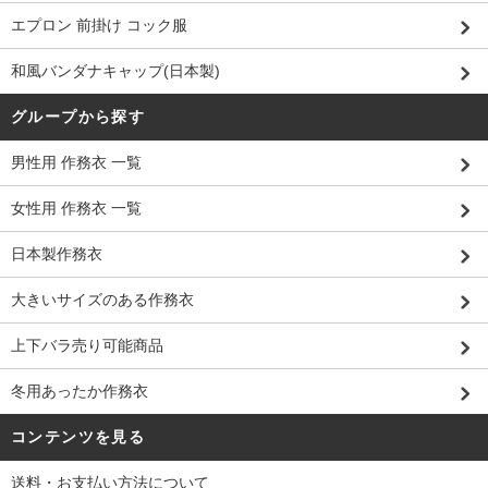
エプロン 前掛け コック服
和風バンダナキャップ(日本製)
グループから探す
男性用 作務衣 一覧
女性用 作務衣 一覧
日本製作務衣
大きいサイズのある作務衣
上下バラ売り可能商品
冬用あったか作務衣
コンテンツを見る
送料・お支払い方法について