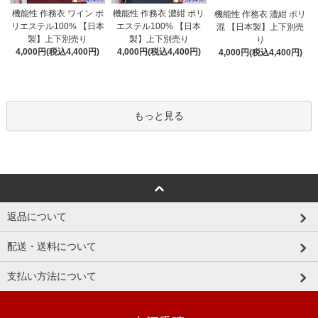
機能性 作務衣 濃紺 ポリ
機能性 作務衣 ワイン ポ
機能性 作務衣 濃紺 ポリ
エステル100% 【日本
リエステル100% 【日本
混 【日本製】上下別売
製】上下別売り
製】上下別売り
り
4,000円(税込4,400円)
4,000円(税込4,400円)
4,000円(税込4,400円)
もっと見る
返品について
配送・送料について
支払い方法について