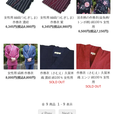
女性用 紬縞(つむぎしま)
女性用 紬縞(つむぎしま)
浴衣柄の作務衣(金魚柄/
作務衣 濃紺
作務衣 紫
トンボ柄) 綿100％ 女性
6,345円(税込6,980円)
6,345円(税込6,980円)
用
6,500円(税込7,150円)
作務衣（さむえ）久留米
女性用 縞柄 作務衣
作務衣（さむえ）久留米
織 エンジ 綿100％ 女性
8,000円(税込8,800円)
織 濃紺 綿100％ 女性用
用
SOLD OUT
SOLD OUT
9
1
9
全
商品
-
表示
< Prev
Next >