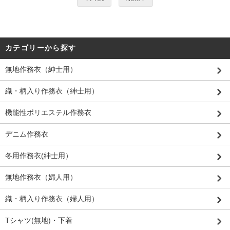
カテゴリーから探す
無地作務衣（紳士用）
織・柄入り作務衣（紳士用）
機能性ポリエステル作務衣
デニム作務衣
冬用作務衣(紳士用）
無地作務衣（婦人用）
織・柄入り作務衣（婦人用）
Tシャツ(無地)・下着