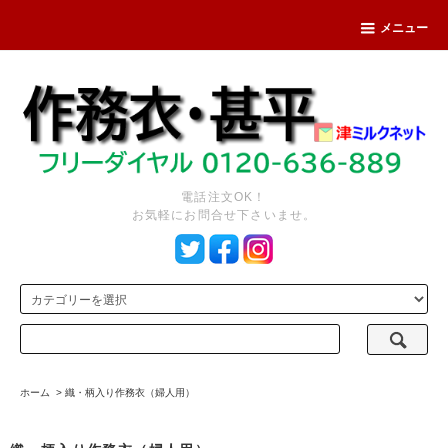
メニュー
電話注文OK！
お気軽にお問合せ下さいませ。
ホーム
>
織・柄入り作務衣（婦人用）