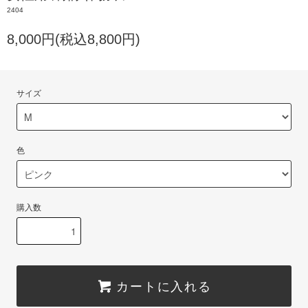
2404
8,000円(税込8,800円)
サイズ
色
購入数
カートに入れる