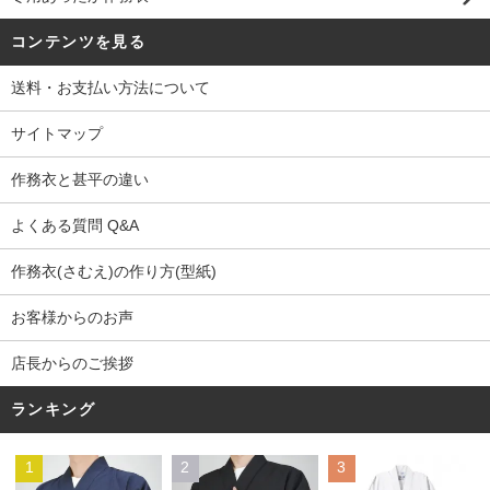
コンテンツを見る
送料・お支払い方法について
サイトマップ
作務衣と甚平の違い
よくある質問 Q&A
作務衣(さむえ)の作り方(型紙)
お客様からのお声
店長からのご挨拶
ランキング
1
2
3