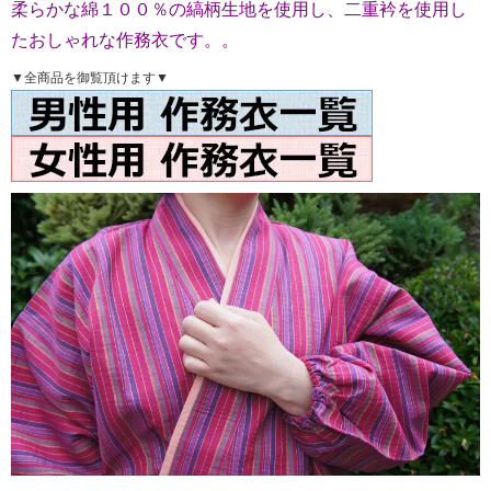
柔らかな綿１００％の縞柄生地を使用し、二重衿を使用し
たおしゃれな作務衣です。。
▼全商品を御覧頂けます▼