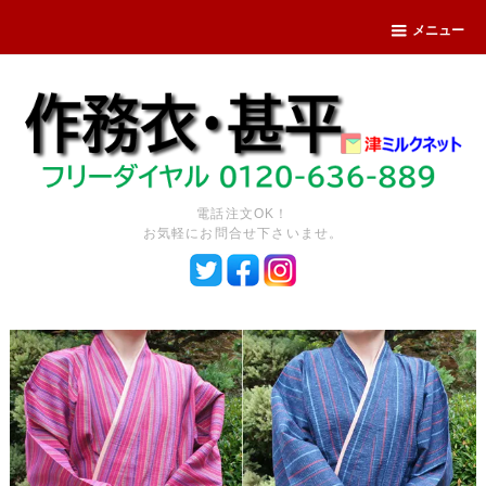
メニュー
電話注文OK！
お気軽にお問合せ下さいませ。