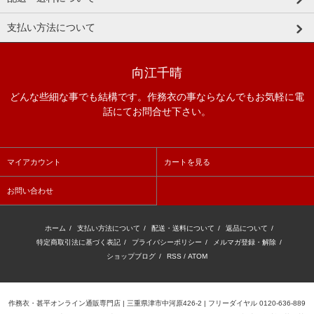
支払い方法について
向江千晴
どんな些細な事でも結構です。作務衣の事ならなんでもお気軽に電
話にてお問合せ下さい。
マイアカウント
カートを見る
お問い合わせ
ホーム
/
支払い方法について
/
配送・送料について
/
返品について
/
特定商取引法に基づく表記
/
プライバシーポリシー
/
メルマガ登録・解除
/
ショップブログ
/
RSS
/
ATOM
作務衣・甚平オンライン通販専門店 | 三重県津市中河原426-2 | フリーダイヤル 0120-636-889