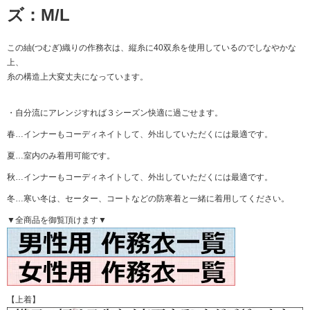
ズ：M/L
この紬(つむぎ)織りの作務衣は、縦糸に40双糸を使用しているのでしなやかな
上、
糸の構造上大変丈夫になっています。
・自分流にアレンジすれば３シーズン快適に過ごせます。
春…インナーもコーディネイトして、外出していただくには最適です。
夏…室内のみ着用可能です。
秋…インナーもコーディネイトして、外出していただくには最適です。
冬…寒い冬は、セーター、コートなどの防寒着と一緒に着用してください。
▼全商品を御覧頂けます▼
【上着】