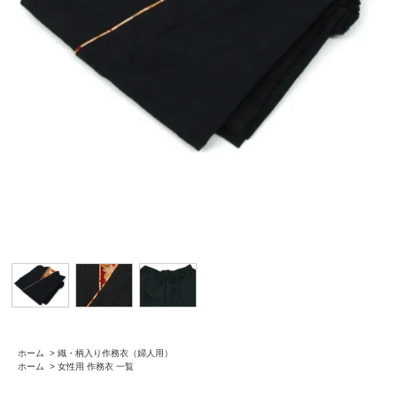
ホーム
>
織・柄入り作務衣（婦人用）
ホーム
>
女性用 作務衣 一覧