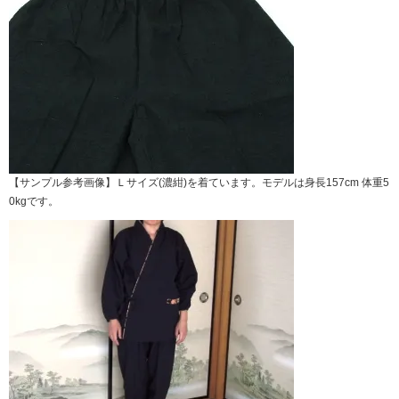
【サンプル参考画像】Ｌサイズ(濃紺)を着ています。モデルは身長157cm 体重5
0kgです。