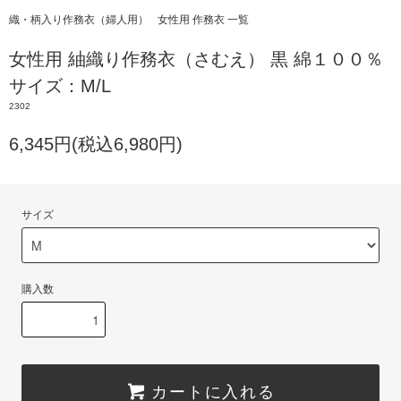
織・柄入り作務衣（婦人用）
女性用 作務衣 一覧
女性用 紬織り作務衣（さむえ） 黒 綿１００％
サイズ：M/L
2302
6,345円(税込6,980円)
サイズ
購入数
カートに入れる