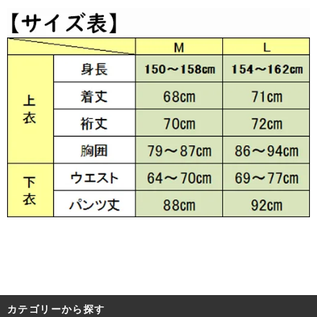
カテゴリーから探す