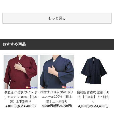
もっと見る
おすすめ商品
機能性 作務衣 濃紺 ポリ
機能性 作務衣 ワイン ポ
機能性 作務衣 濃紺 ポリ
エステル100% 【日本
リエステル100% 【日本
混 【日本製】上下別売
製】上下別売り
製】上下別売り
り
4,000円(税込4,400円)
4,000円(税込4,400円)
4,000円(税込4,400円)