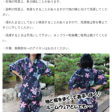
・生地の性質上、多少縮むことがあります。
・染料の性質上、色落ちすることがありますので他の物と分けて洗濯してくだ
さい。
・濡れたままにしておくと移染することがありますので、洗濯後は形を整えて
すぐに干してください。
・洗濯するときは手洗いして下さい。タンブラー乾燥機ご使用は避けてくださ
い。
・付属、装飾部分へのアイロンはおさけください。