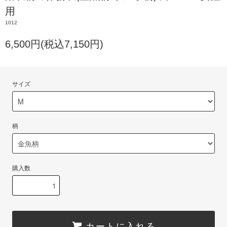
用
1012
6,500円(税込7,150円)
サイズ
柄
購入数
カートに入れる