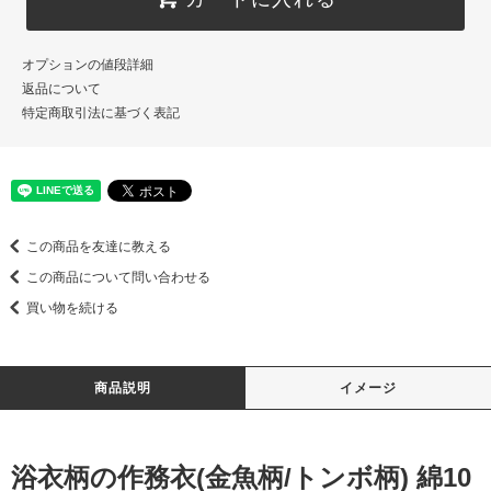
オプションの値段詳細
返品について
特定商取引法に基づく表記
この商品を友達に教える
この商品について問い合わせる
買い物を続ける
商品説明
イメージ
浴衣柄の作務衣(金魚柄/トンボ柄) 綿10