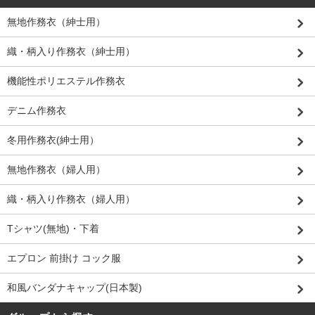
無地作務衣（紳士用）
織・柄入り作務衣（紳士用）
機能性ポリエステル作務衣
デニム作務衣
冬用作務衣(紳士用）
無地作務衣（婦人用）
織・柄入り作務衣（婦人用）
Tシャツ(無地)・下着
エプロン 前掛け コック服
和風バンダナキャップ(日本製)