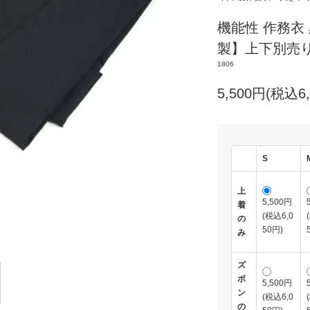
機能性 作務衣
製】上下別売
1806
5,500円(税込6,
S
上
5,500円
着
(税込6,0
の
50円)
み
ズ
ボ
5,500円
ン
(税込6,0
の