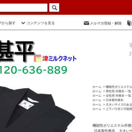
プから探す
コンテンツを見る
メルマガ登録・解除
ホーム
>
機能性ポリエステ
ホーム
>
男性用 作務衣 一覧
ホーム
>
女性用 作務衣 一覧
ホーム
>
日本製作務衣
ホーム
>
大きいサイズのあ
ホーム
>
上下バラ売り可能
機能性ポリエステル作務
日本製作務衣
大きい