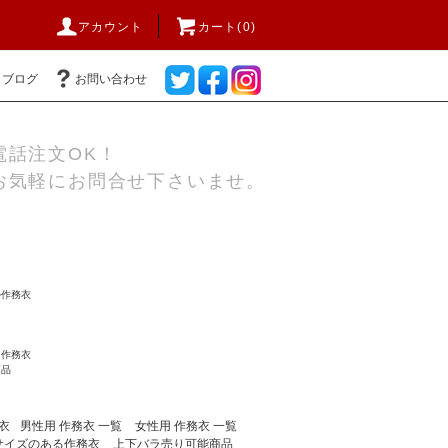
アカウント
カート(0)
ブログ
お問い合わせ
電話注文OK！
お気軽にお問合せ下さいませ。
ル作務衣
る作務衣
商品
衣
男性用 作務衣 一覧
女性用 作務衣 一覧
サイズのある作務衣
上下バラ売り可能商品