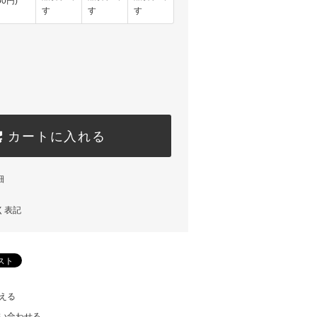
50円)
す
す
す
カートに入れる
細
く表記
える
い合わせる