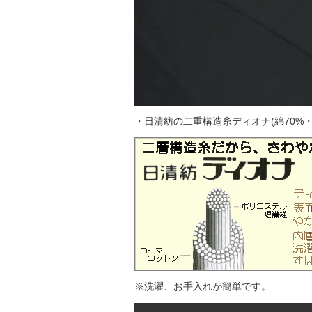
・日清紡の二重構造糸ディオナ(綿70%・
※洗濯、お手入れが簡単です。