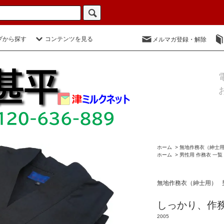
プから探す
コンテンツを見る
メルマガ登録・解除
ホーム
>
無地作務衣（紳士
ホーム
>
男性用 作務衣 一覧
無地作務衣（紳士用）
しっかり、作務
2005