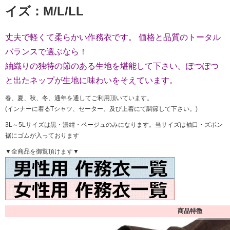
イズ：M/L/LL
丈夫で軽くて柔らかい作務衣です。 価格と品質のトータル
バランスで選ぶなら！
紬織りの独特の節のある生地を堪能して下さい。ぽつぽつ
と出たネップが生地に味わいをそえています。
春、夏、秋、冬、通年を通してご利用頂いています。
(インナーに着るTシャツ、セーター、及び上着にて調節して下さい。)
3L～5Lサイズは黒・濃紺・ベージュのみになります。当サイズは袖口・ズボン
裾にゴムが入っております
▼全商品を御覧頂けます▼
商品特徴