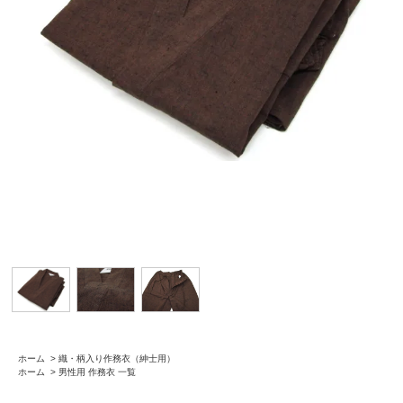
ホーム
>
織・柄入り作務衣（紳士用）
ホーム
>
男性用 作務衣 一覧