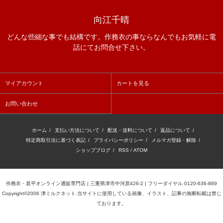
向江千晴
どんな些細な事でも結構です。作務衣の事ならなんでもお気軽に電
話にてお問合せ下さい。
マイアカウント
カートを見る
お問い合わせ
ホーム
/
支払い方法について
/
配送・送料について
/
返品について
/
特定商取引法に基づく表記
/
プライバシーポリシー
/
メルマガ登録・解除
/
ショップブログ
/
RSS
/
ATOM
作務衣・甚平オンライン通販専門店 | 三重県津市中河原426-2 | フリーダイヤル 0120-636-889
Copyright©2006 津ミルクネット.当サイトに使用している画像、イラスト、記事の無断転載は禁じ
ております。