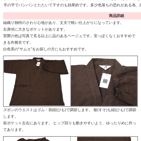
手の平でパンパンとたたいて干すのも効果的です。多少色落ちの恐れがある為、
商品詳細
紬織り独特のさわり心地があり、丈夫で軽い仕上がりになっています。
左身頃に大きなポケットがあります。
実際の色は写真で見る以上に品のあるベージュです。安っぽくなくおすすめで
きる作務衣です。
白色系の“サムエ”をお探しの方にもおすすめです。
ズボンのウエストはゴム・前紐(ひも)で調節します。 裾(すそ)も紐(ひも)で調節
します。
前ポケット左右にあります。 ヒップ回りも動きやすいよう、ゆったりめに作っ
てあります。