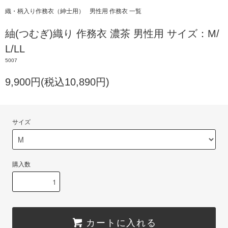
織・柄入り作務衣（紳士用）
男性用 作務衣 一覧
紬(つむぎ)織り 作務衣 濃茶 男性用 サイズ：M/
L/LL
5007
9,900円(税込10,890円)
サイズ
購入数
カートに入れる