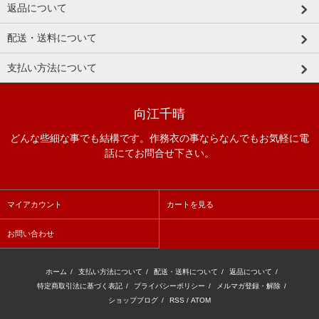
返品について
配送・送料について
支払い方法について
向江千晴
どんな些細な事でも結構です。作務衣の事ならなんでもお気軽に電
話にてお問合せ下さい。
マイアカウント
カートを見る
お問い合わせ
ホーム
/
支払い方法について
/
配送・送料について
/
返品について
/
特定商取引法に基づく表記
/
プライバシーポリシー
/
メルマガ登録・解除
/
ショップブログ
/
RSS
/
ATOM