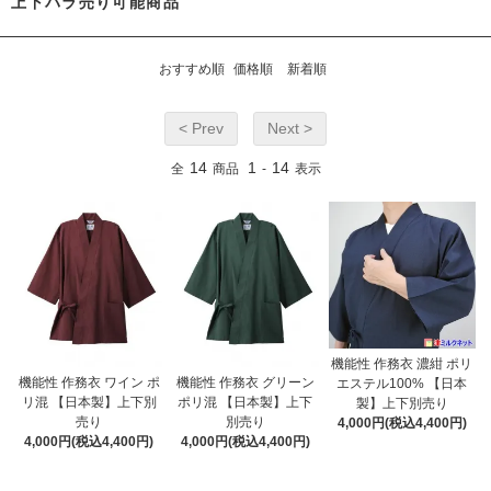
上下バラ売り可能商品
おすすめ順
価格順
新着順
< Prev
Next >
14
1
14
全
商品
-
表示
機能性 作務衣 濃紺 ポリ
機能性 作務衣 ワイン ポ
機能性 作務衣 グリーン
エステル100% 【日本
リ混 【日本製】上下別
ポリ混 【日本製】上下
製】上下別売り
売り
別売り
4,000円(税込4,400円)
4,000円(税込4,400円)
4,000円(税込4,400円)