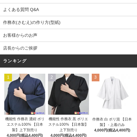
よくある質問 Q&A
作務衣(さむえ)の作り方(型紙)
お客様からのお声
店長からのご挨拶
ランキング
1
2
3
機能性 作務衣 黒 ポリエ
機能性 作務衣 濃紺 ポリ
作務衣 白 ポリ混 【日本
ステル100% 【日本製】
エステル100% 【日本
製】 - 上着のみ
上下別売り
製】上下別売り
4,000円(税込4,400円)
4,000円(税込4,400円)
4,000円(税込4,400円)