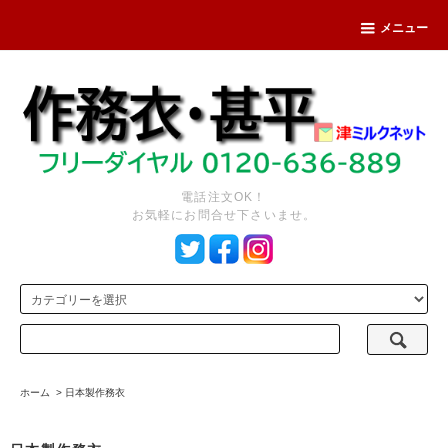
メニュー
電話注文OK！
お気軽にお問合せ下さいませ。
ホーム
>
日本製作務衣