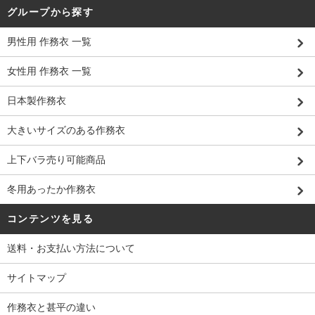
グループから探す
男性用 作務衣 一覧
女性用 作務衣 一覧
日本製作務衣
大きいサイズのある作務衣
上下バラ売り可能商品
冬用あったか作務衣
コンテンツを見る
送料・お支払い方法について
サイトマップ
作務衣と甚平の違い