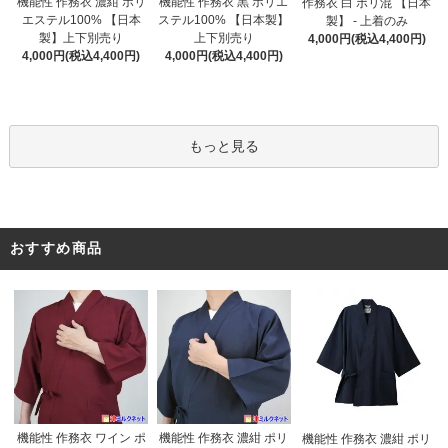
機能性 作務衣 黒 ポリエ
機能性 作務衣 濃紺 ポリ
作務衣 白 ポリ混 【日本
ステル100% 【日本製】
エステル100% 【日本
製】 - 上着のみ
上下別売り
製】上下別売り
4,000円(税込4,400円)
4,000円(税込4,400円)
4,000円(税込4,400円)
もっと見る
おすすめ商品
機能性 作務衣 濃紺 ポリ
機能性 作務衣 ワイン ポ
機能性 作務衣 濃紺 ポリ