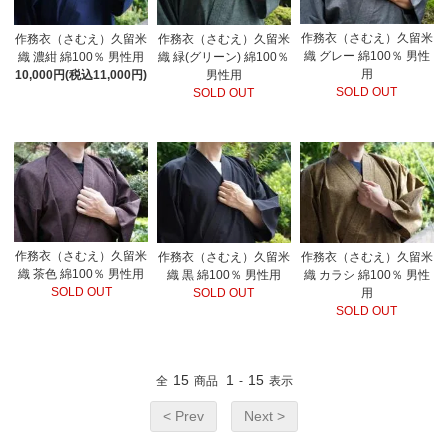
作務衣（さむえ）久留米
作務衣（さむえ）久留米
作務衣（さむえ）久留米
織 グレー 綿100％ 男性
織 濃紺 綿100％ 男性用
織 緑(グリーン) 綿100％
用
10,000円(税込11,000円)
男性用
SOLD OUT
SOLD OUT
作務衣（さむえ）久留米
作務衣（さむえ）久留米
作務衣（さむえ）久留米
織 茶色 綿100％ 男性用
織 黒 綿100％ 男性用
織 カラシ 綿100％ 男性
SOLD OUT
SOLD OUT
用
SOLD OUT
15
1
15
全
商品
-
表示
< Prev
Next >