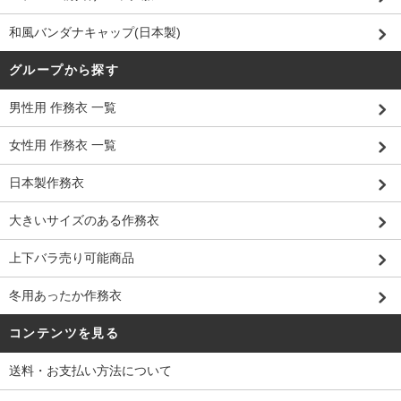
和風バンダナキャップ(日本製)
グループから探す
男性用 作務衣 一覧
女性用 作務衣 一覧
日本製作務衣
大きいサイズのある作務衣
上下バラ売り可能商品
冬用あったか作務衣
コンテンツを見る
送料・お支払い方法について