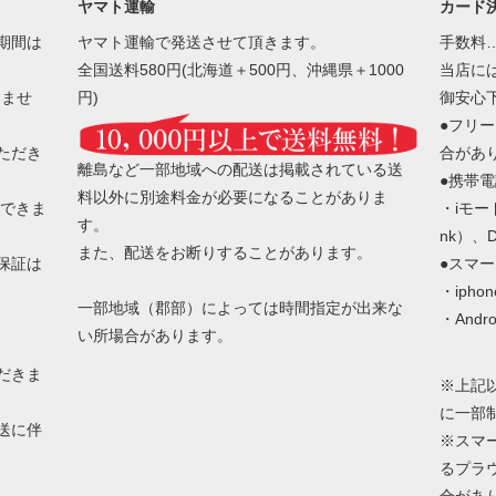
ヤマト運輸
カード
期間は
ヤマト運輸で発送させて頂きます。
手数料
全国送料580円(北海道＋500円、沖縄県＋1000
当店に
きませ
円)
御安心
●フリ
ただき
合があ
離島など一部地域への配送は掲載されている送
●携帯
料以外に別途料金が必要になることがありま
はできま
・iモード(
す。
nk）、Di
また、配送をお断りすることがあります。
保証は
●スマ
・ipho
一部地域（郡部）によっては時間指定が出来な
・Andro
い所場合があります。
だきま
※上記
に一部
送に伴
※スマ
るプラ