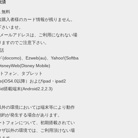
決済
…無料
は購入者様のカード情報が残りません。
下さいませ。
ーメールアドレスは、ご利用になれない場
りますのでご注意下さい。
電話
docomo)、Ezweb(au)、Yahoo!(Softba
sneyWeb(Disney Mobile)
ートフォン、タブレット
ne(iOS4.0以降）およびipad・ipad2
id搭載端末(Android2.2,2.3)
以外の環境においては端末等により動作
制約が発生する場合があります。
ートフォンについて、初期搭載されてい
ウザ以外の環境では、ご利用頂けない場