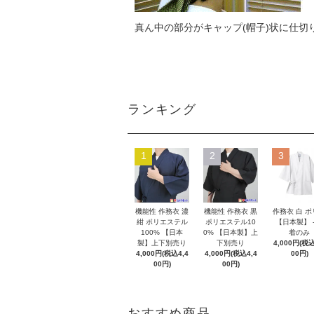
真ん中の部分がキャップ(帽子)状に仕切
ランキング
1
2
3
機能性 作務衣 濃
機能性 作務衣 黒
作務衣 白 
紺 ポリエステル
ポリエステル10
【日本製】 -
100% 【日本
0% 【日本製】上
着のみ
製】上下別売り
下別売り
4,000円(税込
4,000円(税込4,4
4,000円(税込4,4
00円)
00円)
00円)
おすすめ商品