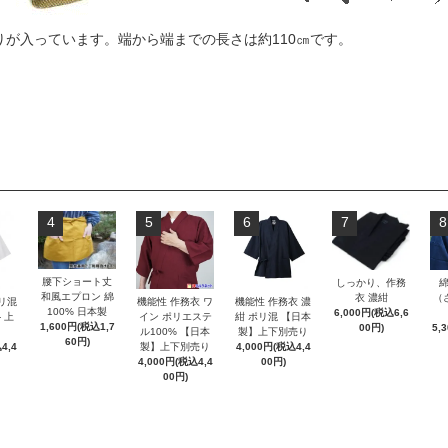
りが入っています。端から端までの長さは約110㎝です。
4
5
6
7
8
腰下ショート丈
しっかり、作務
和風エプロン 綿
（
衣 濃紺
ポリ混
機能性 作務衣 ワ
機能性 作務衣 濃
100% 日本製
6,000円(税込6,6
 上
イン ポリエステ
紺 ポリ混 【日本
1,600円(税込1,7
5,
00円)
ル100% 【日本
製】上下別売り
60円)
4,4
製】上下別売り
4,000円(税込4,4
4,000円(税込4,4
00円)
00円)