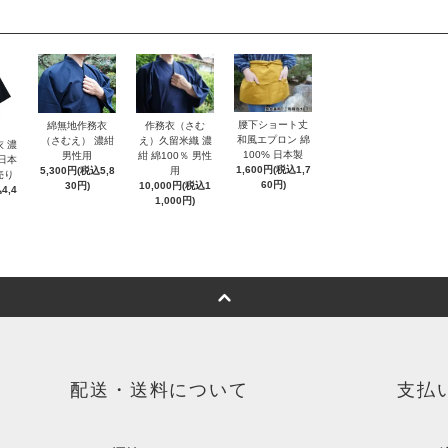
腰下ショート丈
綿無地作務衣
作務衣（さむ
和風エプロン 綿
（さむえ） 濃紺
え）久留米織 濃
衣 濃
100% 日本製
男性用
紺 綿100％ 男性
【日本
1,600円(税込1,7
5,300円(税込5,8
用
売り
60円)
30円)
10,000円(税込1
4,4
1,000円)
配送・送料について
支払