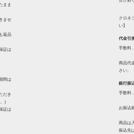
合があ
たまま
クロネ
きませ
い】
も返品
代金引
手数料
保証は
商品代
さい。
期間は
銀行振
手数料
ただき
。)
お振込
保証は
商品は
振込先