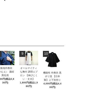
9
10
綿無地作務衣
オールマイティ
さむえ） 濃紺
な胸付 調理エプ
機能性 作務衣 黒
男性用
ロン 【伸びにく
ポリ混 【日本
300円(税込5,8
い・丈夫】
製】上下別売り
30円)
1,800円(税込1,9
4,000円(税込4,4
80円)
00円)